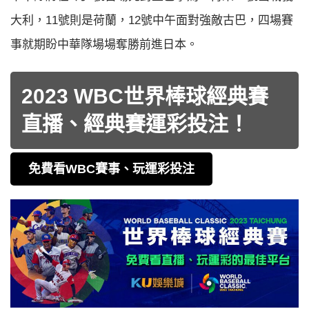
大利，11號則是荷蘭，12號中午面對強敵古巴，四場賽
事就期盼中華隊場場奪勝前進日本。
2023 WBC世界棒球經典賽
直播、經典賽運彩投注！
免費看WBC賽事、玩運彩投注