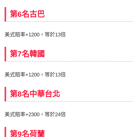
第6名古巴
美式賠率+1200，等於13倍
第7名韓國
美式賠率+1200，等於13倍
第8名中華台北
美式賠率+2300，等於24倍
第9名荷蘭