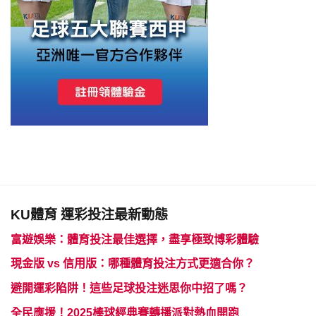
KU體育 運彩投注最新動態
富遊娛樂：體育投注最佳選擇，盡享極致博彩體驗
現金版 vs 信用版：哪種體育投注方式更適合你？
避開運彩陷阱！這些足球投注迷思你中招了嗎？
全民應援！2025棒球經典賽轉播派對熱血開跑