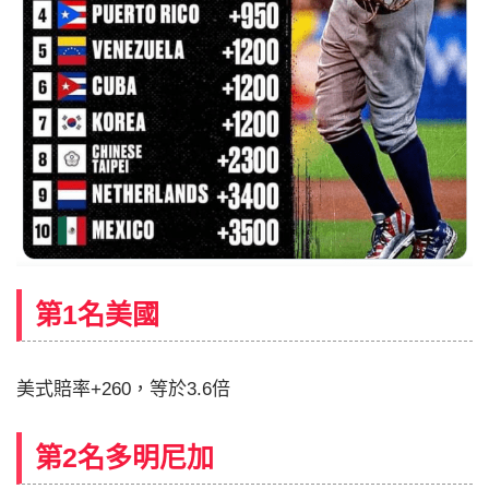
第1名美國
美式賠率+260，等於3.6倍
第2名多明尼加