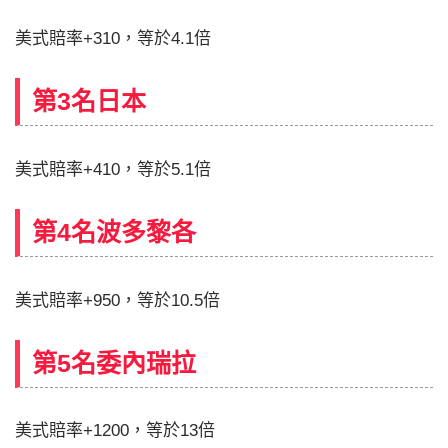
美式賠率+310，等於4.1倍
第3名日本
美式賠率+410，等於5.1倍
第4名波多黎各
美式賠率+950，等於10.5倍
第5名委內瑞拉
美式賠率+1200，等於13倍