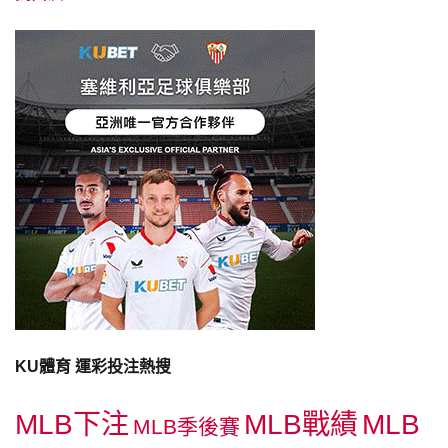
KU體育 運彩投注熱搜
MLB下注
MLB戰績
MLB
MLB季後賽