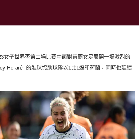
23女子世界盃第二場比賽中面對荷蘭女足展開一場激烈的
ey Horan）的進球協助球隊以1比1逼和荷蘭，同時也延續