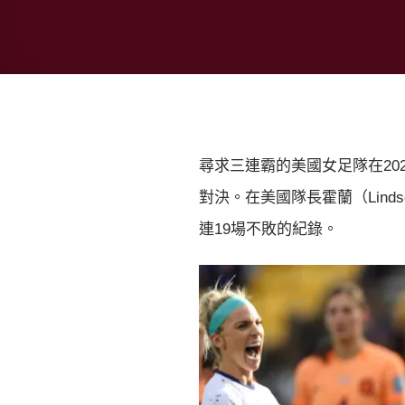
尋求三連霸的美國女足隊在20
對決。在美國隊長霍蘭（Linds
連19場不敗的紀錄。