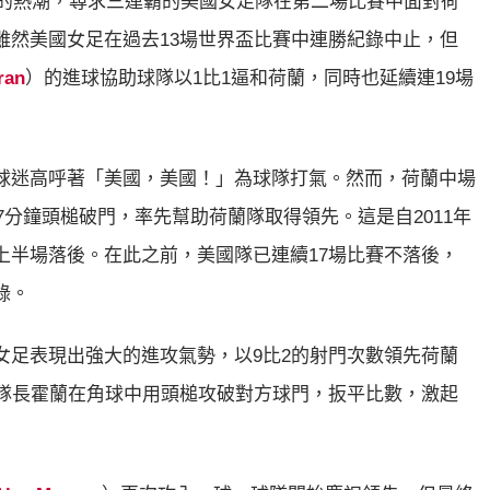
的熱潮，尋求三連霸的美國女足隊在第二場比賽中面對荷
雖然美國女足在過去13場世界盃比賽中連勝紀錄中止，但
ran
）的進球協助球隊以1比1逼和荷蘭，同時也延續連19場
球迷高呼著「美國，美國！」為球隊打氣。然而，荷蘭中場
7分鐘頭槌破門，率先幫助荷蘭隊取得領先。這是自2011年
上半場落後。在此之前，美國隊已連續17場比賽不落後，
錄。
女足表現出強大的進攻氣勢，以9比2的射門次數領先荷蘭
國隊長霍蘭在角球中用頭槌攻破對方球門，扳平比數，激起