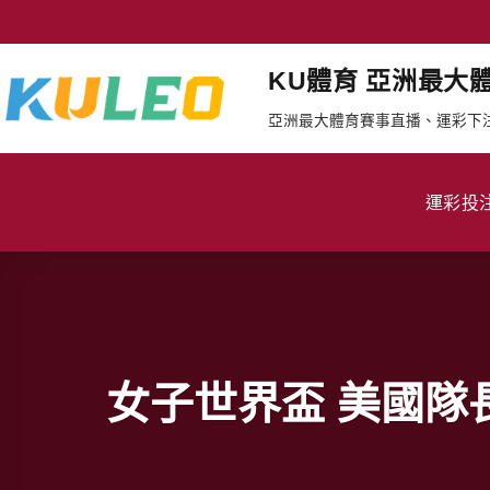
Skip
to
content
KU體育 亞洲最大
亞洲最大體育賽事直播、運彩下
運彩投
女子世界盃 美國隊