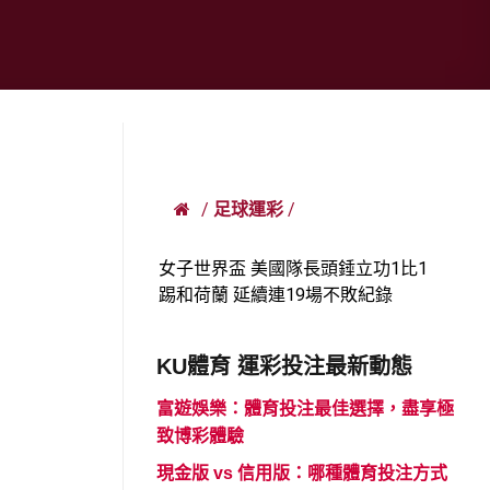
/
足球運彩
/
女子世界盃 美國隊長頭錘立功1比1
踢和荷蘭 延續連19場不敗紀錄
KU體育 運彩投注最新動態
富遊娛樂：體育投注最佳選擇，盡享極
致博彩體驗
現金版 vs 信用版：哪種體育投注方式