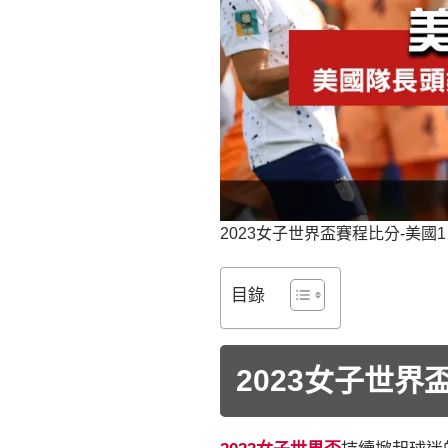
2023女子世界盃賽程比分-美國
目錄
2023女子世界