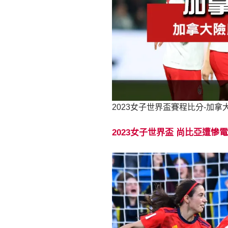
2023女子世界盃賽程比分-加拿
2023女子世界盃 尚比亞遭慘