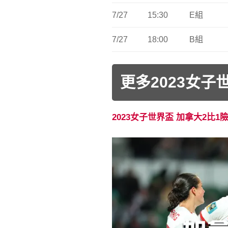
7/27
15:30
E組
7/27
18:00
B組
更多2023女
2023女子世界盃 加拿大2比1