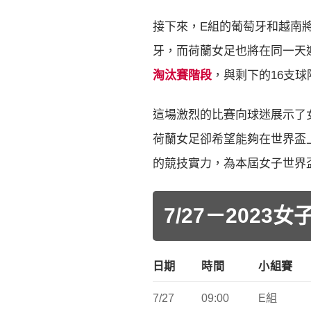
接下來，E組的葡萄牙和越南
牙，而荷蘭女足也將在同一天
淘汰賽階段
，與剩下的16支
這場激烈的比賽向球迷展示了
荷蘭女足卻希望能夠在世界盃
的競技實力，為本屆女子世界
7/27－202
日期
時間
小組賽
7/27
09:00
E組