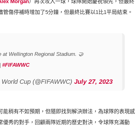
Alex Morgan
）再次攻入一球，球隊開始慶祝領先，但最終
儘管傷停補時增加了5分鐘，但最終比賽以1比1平局結束。
e at Wellington Regional Stadium. 🤝
|
#FIFAWWC
s World Cup (@FIFAWWC)
July 27, 2023
可能稍有不如預期，但隨即找到解決辦法，為球隊的表現感
常優秀的對手，回顧兩隊近期的歷史對決，令球隊充滿動