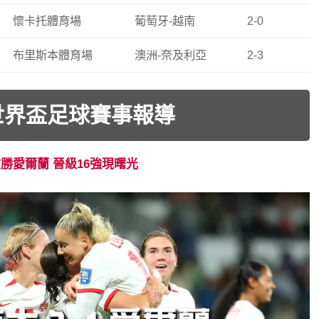
懷卡托體育場
葡萄牙-越南
2-0
布里斯本體育場
澳洲-奈及利亞
2-3
子世界盃足球賽事報導
險勝愛爾蘭 晉級16強現曙光