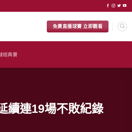
免費直播球賽 立即觀看
球經典賽
延續連19場不敗紀錄