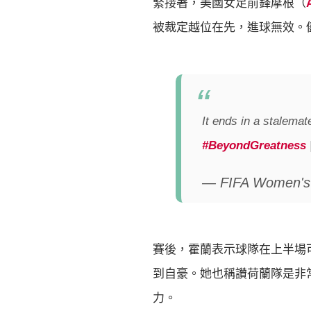
緊接著，美國女足前鋒摩根（
被裁定越位在先，進球無效。
It ends in a stalemat
#BeyondGreatness
— FIFA Women'
賽後，霍蘭表示球隊在上半場
到自豪。她也稱讚荷蘭隊是非
力。