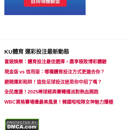
KU體育 運彩投注最新動態
富遊娛樂：體育投注最佳選擇，盡享極致博彩體驗
現金版 vs 信用版：哪種體育投注方式更適合你？
避開運彩陷阱！這些足球投注迷思你中招了嗎？
全民應援！2025棒球經典賽轉播派對熱血開跑
WBC資格賽場邊最美風景！韓國啦啦隊女神魅力爆棚