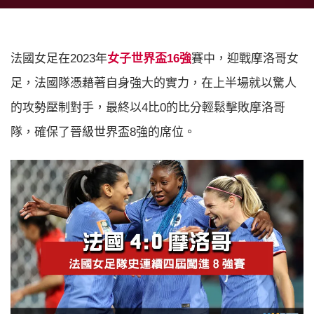
法國女足在2023年
女子世界盃16強
賽中，迎戰摩洛哥女
足，法國隊憑藉著自身強大的實力，在上半場就以驚人
的攻勢壓制對手，最終以4比0的比分輕鬆擊敗摩洛哥
隊，確保了晉級世界盃8強的席位。