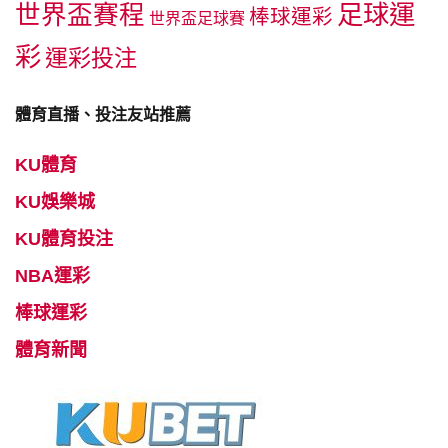
足球運
世界盃賽程
棒球運彩
世界盃足球賽
彩
運彩投注
體育直播、投注友站推薦
KU體育
KU娛樂城
KU體育投注
NBA運彩
棒球運彩
體育新聞