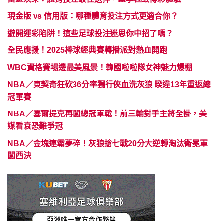
現金版 vs 信用版：哪種體育投注方式更適合你？
避開運彩陷阱！這些足球投注迷思你中招了嗎？
全民應援！2025棒球經典賽轉播派對熱血開跑
WBC資格賽場邊最美風景！韓國啦啦隊女神魅力爆棚
NBA／東契奇狂砍36分率獨行俠血洗灰狼 暌違13年重返總
冠軍賽
NBA／塞爾提克再闖總冠軍戰！前三輪對手主將全掛，美
媒看衰恐難爭冠
NBA／金塊連霸夢碎！灰狼搶七戰20分大逆轉淘汰衛冕軍
闖西決