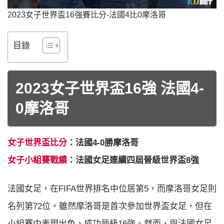
2023女子世界盃16強賽比分-法國4比0摩洛哥
目錄
2023女子世界盃16強 法國4-
0摩洛哥
女子世界盃比分
：法國4-0勝摩洛哥
女子小組賽戰績
：法國女足連續四屆晉級世界盃8強
法國女足，在FIFA世界排名中位居第5，而摩洛哥女足則
名列第72位。雖然摩洛哥是首次參加世界盃女足，但在
小組賽中表現出色，成功晉級16強。然而，與法國女足