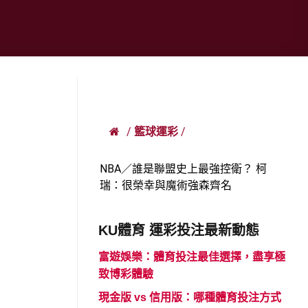
/
籃球運彩
/
NBA／誰是聯盟史上最強控衛？ 柯
瑞：很榮幸與魔術強森齊名
KU體育 運彩投注最新動態
富遊娛樂：體育投注最佳選擇，盡享極
致博彩體驗
現金版 vs 信用版：哪種體育投注方式