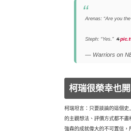
Arenas: “Are you the
Steph: “Yes.” 🐐
pic.
— Warriors on 
柯瑞很榮幸也開
柯瑞坦言：只要談論的這個史
的主觀想法、評價方式都不盡
強森的成就偉大的不可置信，