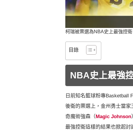
柯瑞被票選為NBA史上最強控衛
目錄
NBA史上最強
日前知名籃球粉專Basketba
後衛的票選上，金州勇士當家
奇魔術強森（
Magic Johnson
最強控衛這樣的結果也掀起討