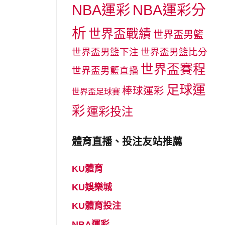
NBA運彩
NBA運彩分
析
世界盃戰績
世界盃男籃
世界盃男籃下注
世界盃男籃比分
世界盃賽程
世界盃男籃直播
足球運
棒球運彩
世界盃足球賽
彩
運彩投注
體育直播、投注友站推薦
KU體育
KU娛樂城
KU體育投注
NBA運彩