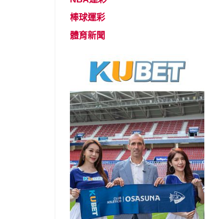
棒球運彩
體育新聞