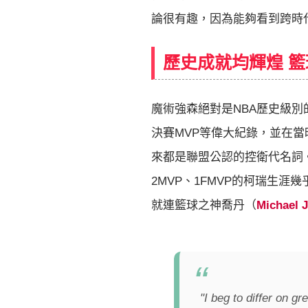
論很有趣，因為能夠看到跨時
歷史成就均輝煌 
魔術強森絕對是NBA歷史級別
決賽MVP等偉大紀錄，並在當時
來都是聯盟公認的控衛代名詞
2MVP、1FMVP的柯瑞生
就連籃球之神喬丹（
Michael 
"I beg to differ on g