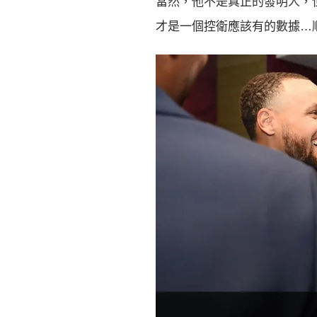
當然，他不是真正的發明人，
才是一個控衛應該有的數據…