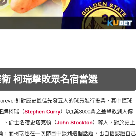
控衛 柯瑞擊敗眾名宿當選
ll Forever針對歷史最佳先發五人的球員進行投票，其中控球
王牌柯瑞（
Stephen Curry
）以1萬3000票之差擊敗湖人傳
）、爵士名宿史塔克頓（
John Stockton
）等人，對於史上
論，而柯瑞也在一次節目中談到這個話題，也自信認證自己