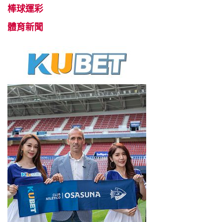
棒球運彩
體育新聞