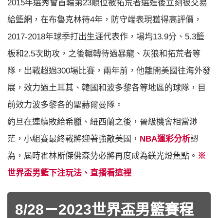
2015年選秀會首輪第23順位被拓荒者選進後立刻被交易
給籃網，在布魯克林待4年，防守端表現獲得高評價，
2017-2018年球季打出生涯代表作，場均13.9分、5.3籃
板和2.5次助攻，之後輾轉待過暴龍、灰狼和拓荒者等
隊，出戰超過300場比賽，兩年前，他離開美國往海外發
展，效力過土耳其、韓國和波多黎各等地區的球隊，目
前效力波多黎各的聖赫爾曼隊。
約旦在連續敗給希臘、紐西蘭之後，晉級機會相當渺
茫，小組賽最終戰將迎著強敵美國，
NBA運彩分析
認
為，屆時霍林斯傑佛森勢必將再度成為鎂光燈焦點。
※
世界盃男籃下注玩法、直播看這裡
8/28－2023世界盃男籃賽程