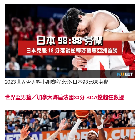
2023世界盃男籃小組賽程比分-日本98比88芬蘭
世界盃男籃／加拿大海扁法國30分 SGA繳超狂數據