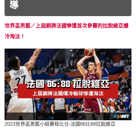
導
世界盃男籃／上屆銅牌法國慘遭首次參賽的拉脫維亞爆
冷淘汰！
2023世界盃男籃小組賽程比分-法國86比88拉脫維亞