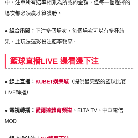
中，注單所有賠率相乘為所或的金額，但每一個選擇的
場次都必須贏才算獲勝。
● 組合串關：
下注多個場次，每個場次可以有多種結
果，此玩法運彩投注賠率較高。
籃球直播LIVE 邊看邊下注
● 線上直播：
KUBET娛樂城
（提供最完整的籃球比賽
LIVE轉播）
● 電視轉播：
愛爾達體育頻道
、ELTA TV、中華電信
MOD