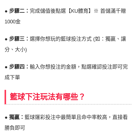
● 步驟二：
完成儲值後點選【KU體育】※ 首儲滿千贈
1000金
● 步驟三：
選擇你想玩的籃球投注方式 (如：獨贏、讓
分、大小)
● 步驟四：
輸入你想投注的金額，點選確認投注即可完
成下單
籃球
下注玩法有哪些？
● 獨贏：
籃球運彩投注中最簡單且命中率較高，直接看
勝負即可