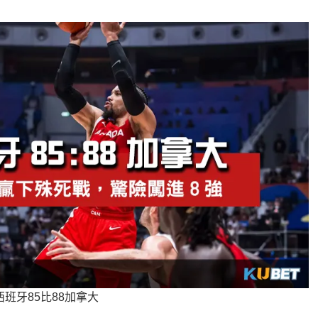
西班牙85比88加拿大