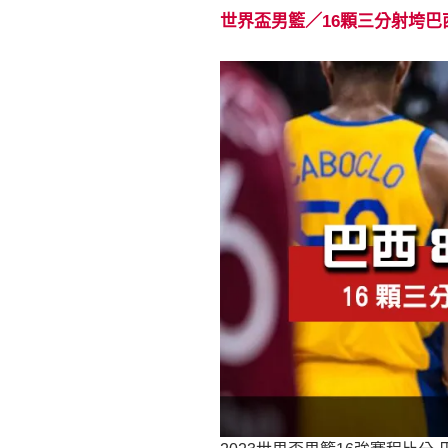
世界盃男籃／16顆三分射垮巴