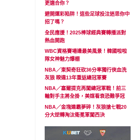
更適合你？
避開運彩陷阱！這些足球投注迷思你中
招了嗎？
全民應援！2025棒球經典賽轉播派對
熱血開跑
WBC資格賽場邊最美風景！韓國啦啦
隊女神魅力爆棚
NBA／東契奇狂砍36分率獨行俠血洗
灰狼 暌違13年重返總冠軍賽
NBA／塞爾提克再闖總冠軍戰！前三
輪對手主將全掛，美媒看衰恐難爭冠
NBA／金塊連霸夢碎！灰狼搶七戰20
分大逆轉淘汰衛冕軍闖西決