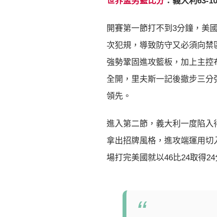
世界盃男籃比分
：義大利63-1
開賽第一節打不到3分鐘，美
次犯規，導致防守又必須向禁
強勢鞏固進攻籃板，加上主控
全開，里夫斯一記後撤步三分彈
領先。
進入第二節，義大利一度陷入
拿出招牌風格，進攻端運用切
場打完美國就以46比24取得2