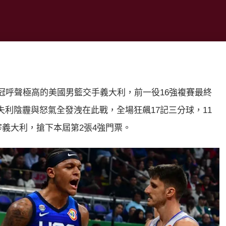
冠呼聲極高的美國男籃交手義大利，前一役16強複賽最終
利陰霾與怒氣全發洩在此戰，全場狂飆17記三分球，11
痛宰義大利，搶下本屆第2張4強門票。