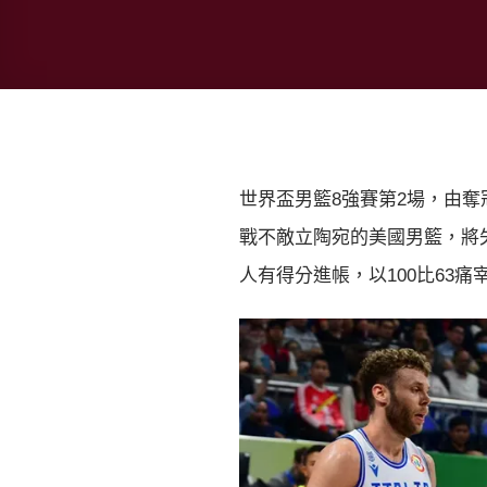
世界盃男籃8強賽第2場，由奪
戰不敵立陶宛的美國男籃，將失
人有得分進帳，以100比63