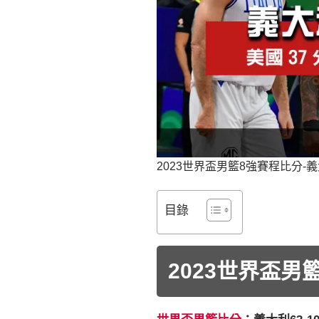
2023世界盃男籃8強賽程比分-義
目錄
2023世界盃男