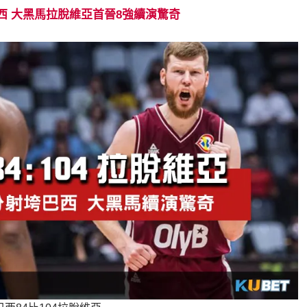
西 大黑馬拉脫維亞首晉8強續演驚奇