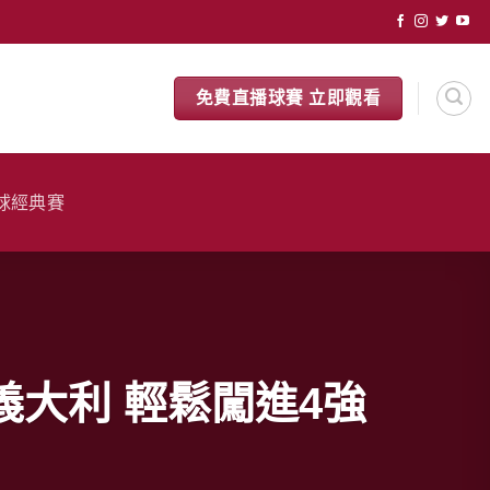
免費直播球賽 立即觀看
球經典賽
大利 輕鬆闖進4強