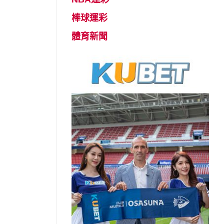
棒球運彩
體育新聞