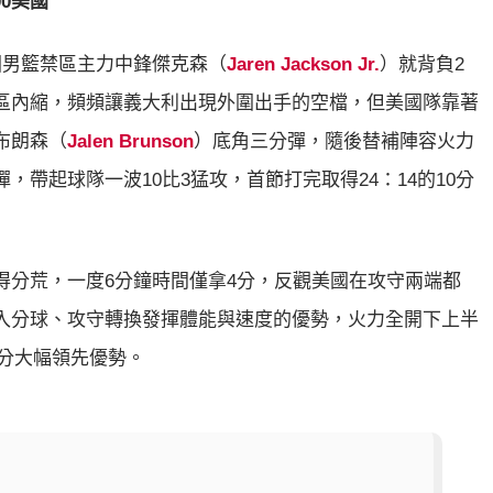
00美國
國男籃禁區主力中鋒傑克森（
Jaren Jackson Jr.
）就背負2
區內縮，頻頻讓義大利出現外圍出手的空檔，但美國隊靠著
布朗森（
Jalen Brunson
）底角三分彈，隨後替補陣容火力
，帶起球隊一波10比3猛攻，首節打完取得24：14的10分
得分荒，一度6分鐘時間僅拿4分，反觀美國在攻守兩端都
入分球、攻守轉換發揮體能與速度的優勢，火力全開下上半
4分大幅領先優勢。