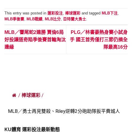
This entry was posted in
運彩投注
,
棒球運彩
and tagged
MLB下注
,
MLB季後賽
,
MLB戰績
,
MLB比分
,
亞特蘭大勇士
.
MLB／響尾蛇2連勝 賈倫6局
PLG／林書豪熱身賽小試身
好投讓道奇陷季後賽首輪淘汰
手 國王首秀僅打三節仍摘全
邊緣
隊最高16分
/
棒球運彩
/
MLB／勇士再見雙殺、Riley逆轉2分砲助隊扳平費城人
KU體育 運彩投注最新動態