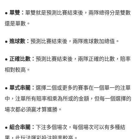
● 單雙：
單雙就是預測比賽結束後，兩隊總得分是雙數
還是單數。
● 進球數：
預測比賽結束後，兩隊進球數加總值。
● 正確比數：
預測比賽結束後，兩隊正確的比數，賠率
相對較高。
● 單式串關：
選擇二個或更多的賽事在一個單一的注單
中，注單所有賠率相乘為所或的金額，但每一個選擇的
場次都必須贏才算獲勝。
● 組合串關：
下注多個場次，每個場次可以有多種結
果，此玩法運彩投注賠率較高。