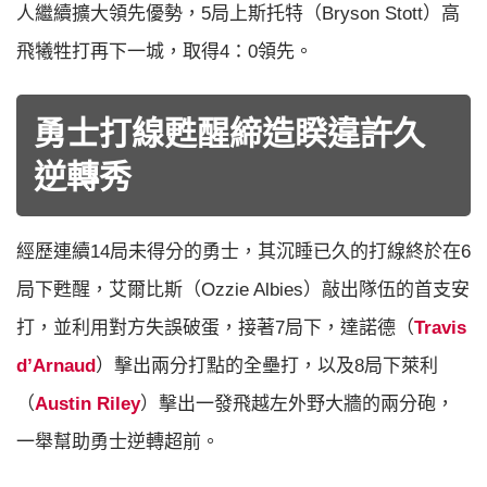
人繼續擴大領先優勢，5局上斯托特（Bryson Stott）高
飛犧牲打再下一城，取得4：0領先。
勇士打線甦醒締造睽違許久
逆轉秀
經歷連續14局未得分的勇士，其沉睡已久的打線終於在6
局下甦醒，艾爾比斯（Ozzie Albies）敲出隊伍的首支安
打，並利用對方失誤破蛋，接著7局下，達諾德（
Travis
d’Arnaud
）擊出兩分打點的全壘打，以及8局下萊利
（
Austin Riley
）擊出一發飛越左外野大牆的兩分砲，
一舉幫助勇士逆轉超前。