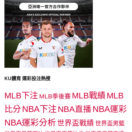
KU體育 運彩投注熱搜
MLB下注
MLB戰績
MLB
MLB季後賽
NBA下注
NBA運彩
比分
NBA直播
NBA運彩分析
世界盃戰績
世界盃男籃