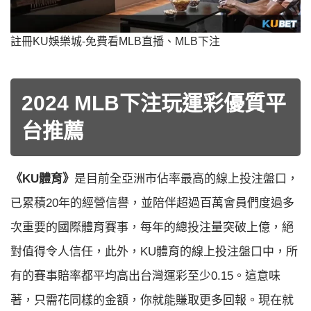
註冊KU娛樂城-免費看MLB直播、MLB下注
2024 MLB下注玩運彩優質平
台推薦
《KU體育》
是目前全亞洲市佔率最高的線上投注盤口，
已累積20年的經營信譽，並陪伴超過百萬會員們度過多
次重要的國際體育賽事，每年的總投注量突破上億，絕
對值得令人信任，此外，KU體育的線上投注盤口中，所
有的賽事賠率都平均高出台灣運彩至少0.15。這意味
著，只需花同樣的金額，你就能賺取更多回報。現在就