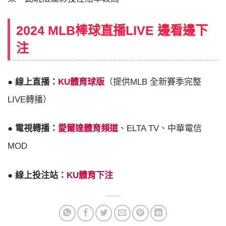
2024 MLB棒球直播LIVE 邊看邊下
注
● 線上直播：
KU體育球版
（提供MLB 全新賽季完整
LIVE轉播）
● 電視轉播：
愛爾達體育頻道
、ELTA TV、中華電信
MOD
● 線上投注站：
KU體育下注