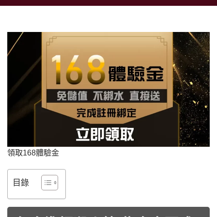
領取168體驗金
目錄