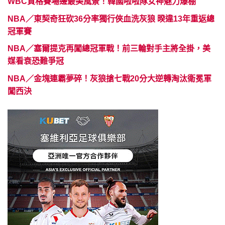
WBC資格賽場邊最美風景！韓國啦啦隊女神魅力爆棚
NBA／東契奇狂砍36分率獨行俠血洗灰狼 暌違13年重返總
冠軍賽
NBA／塞爾提克再闖總冠軍戰！前三輪對手主將全掛，美
媒看衰恐難爭冠
NBA／金塊連霸夢碎！灰狼搶七戰20分大逆轉淘汰衛冕軍
闖西決