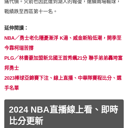
痛代價。火箭也因此遭到湖人的報復，連續兩場輸球，
戰績跌至西區第十一名。
延伸閱讀：
NBA／勇士老化隱憂漸浮 K湯、威金斯陷低潮，開季至
今靠柯瑞苦撐
PLG／林書豪加盟新北國王首秀飆21分 聯手弟弟轟垮富
邦勇士
2023棒球亞錦賽下注、線上直播、中華隊賽程比分、選
手名單
2024 NBA直播線上看、即時
比分更新