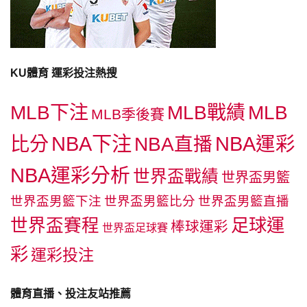
KU體育 運彩投注熱搜
MLB下注
MLB戰績
MLB
MLB季後賽
NBA下注
NBA運彩
比分
NBA直播
NBA運彩分析
世界盃戰績
世界盃男籃
世界盃男籃下注
世界盃男籃比分
世界盃男籃直播
足球運
世界盃賽程
棒球運彩
世界盃足球賽
彩
運彩投注
體育直播、投注友站推薦