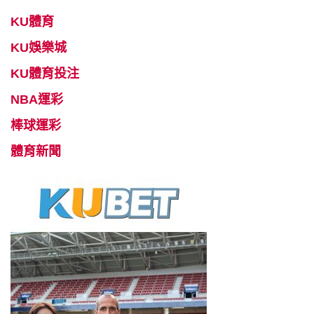
KU體育
KU娛樂城
KU體育投注
NBA運彩
棒球運彩
體育新聞