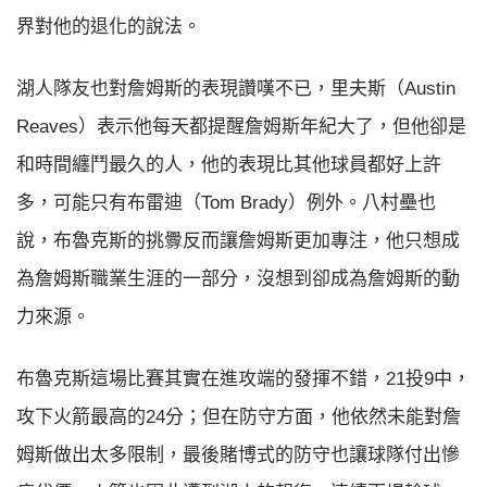
界對他的退化的說法。
湖人隊友也對詹姆斯的表現讚嘆不已，里夫斯（Austin
Reaves）表示他每天都提醒詹姆斯年紀大了，但他卻是
和時間纏鬥最久的人，他的表現比其他球員都好上許
多，可能只有布雷迪（Tom Brady）例外。八村壘也
說，布魯克斯的挑釁反而讓詹姆斯更加專注，他只想成
為詹姆斯職業生涯的一部分，沒想到卻成為詹姆斯的動
力來源。
布魯克斯這場比賽其實在進攻端的發揮不錯，21投9中，
攻下火箭最高的24分；但在防守方面，他依然未能對詹
姆斯做出太多限制，最後賭博式的防守也讓球隊付出慘