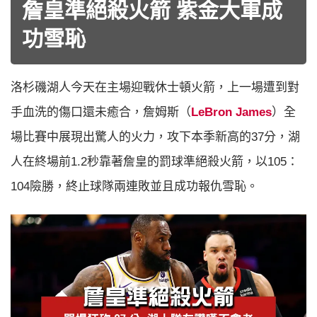
詹皇準絕殺火箭 紫金大軍成
功雪恥
洛杉磯湖人今天在主場迎戰休士頓火箭，上一場遭到對
手血洗的傷口還未癒合，詹姆斯（
LeBron James
）全
場比賽中展現出驚人的火力，攻下本季新高的37分，湖
人在終場前1.2秒靠著詹皇的罰球準絕殺火箭，以105：
104險勝，終止球隊兩連敗並且成功報仇雪恥。