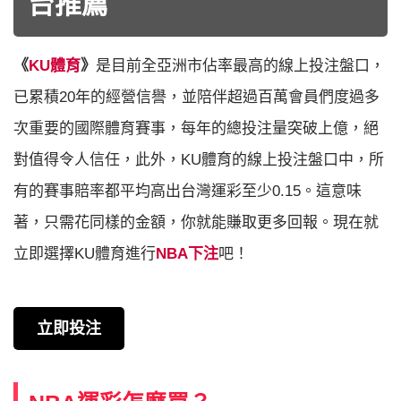
台推薦
《
KU體育
》
是目前全亞洲市佔率最高的線上投注盤口，
已累積20年的經營信譽，並陪伴超過百萬會員們度過多
次重要的國際體育賽事，每年的總投注量突破上億，絕
對值得令人信任，此外，KU體育的線上投注盤口中，所
有的賽事賠率都平均高出台灣運彩至少0.15。這意味
著，只需花同樣的金額，你就能賺取更多回報。現在就
立即選擇KU體育進行
NBA下注
吧！
立即投注