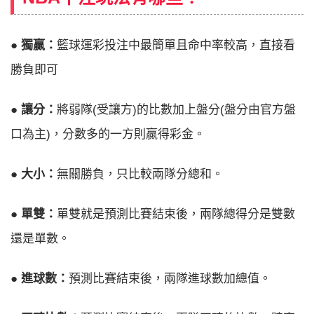
● 獨贏：
籃球運彩投注中最簡單且命中率較高，直接看
勝負即可
● 讓分：
將弱隊(受讓方)的比數加上盤分(盤分由官方盤
口為主)，分數多的一方則贏得彩金。
● 大小：
無關勝負，只比較兩隊分總和。
● 單雙：
單雙就是預測比賽結束後，兩隊總得分是雙數
還是單數。
● 進球數：
預測比賽結束後，兩隊進球數加總值。