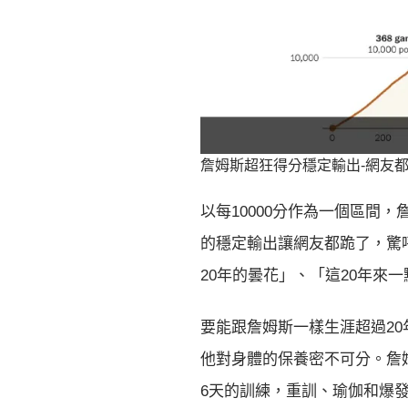
詹姆斯超狂得分穩定輸出-網友
以每10000分作為一個區間，詹
的穩定輸出讓網友都跪了，驚
20年的曇花」、「這20年來
要能跟詹姆斯一樣生涯超過2
他對身體的保養密不可分。詹
6天的訓練，重訓、瑜伽和爆