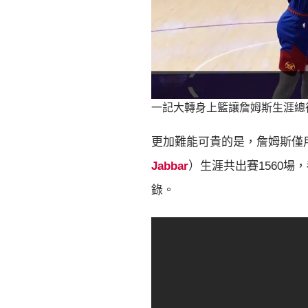
一記大轉身上籃讓詹姆斯生涯總得
更加難能可貴的是，詹姆斯僅用
Jabbar
）生涯共出賽1560
錄。