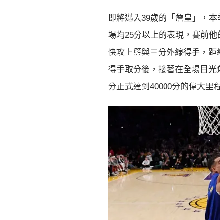
即將邁入39歲的「詹皇」，本
場均25分以上的表現，賽前他
快攻上籃與三分外線得手，距
得手取分後，接著在全場目光
分正式達到40000分的偉大里