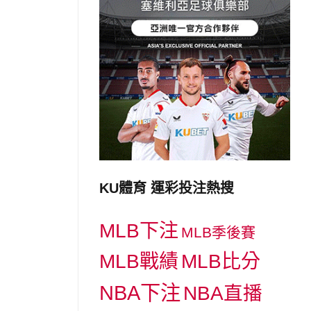
KU體育 運彩投注熱搜
MLB下注
MLB季後賽
MLB戰績
MLB比分
NBA下注
NBA直播