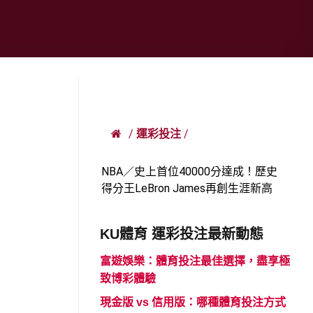
/
運彩投注
/
NBA／史上首位40000分達成！歷史
得分王LeBron James再創生涯新高
KU體育 運彩投注最新動態
富遊娛樂：體育投注最佳選擇，盡享極
致博彩體驗
現金版 vs 信用版：哪種體育投注方式