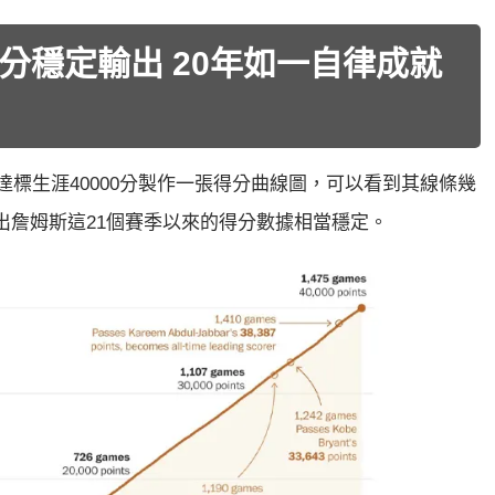
分穩定輸出 20年如一自律成就
達標生涯40000分製作一張得分曲線圖，可以看到其線條幾
出詹姆斯這21個賽季以來的得分數據相當穩定。