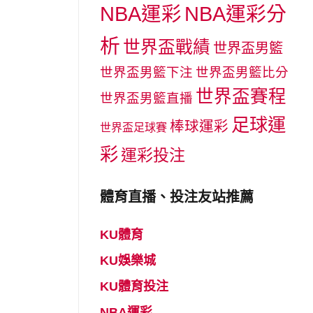
NBA運彩
NBA運彩分
析
世界盃戰績
世界盃男籃
世界盃男籃下注
世界盃男籃比分
世界盃賽程
世界盃男籃直播
足球運
棒球運彩
世界盃足球賽
彩
運彩投注
體育直播、投注友站推薦
KU體育
KU娛樂城
KU體育投注
NBA運彩