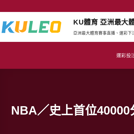
Skip
to
content
KU體育 亞洲最大
亞洲最大體育賽事直播、運彩下
運彩投
NBA／史上首位4000