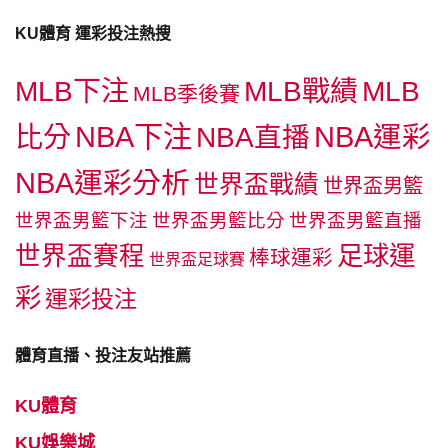
KU體育 運彩投注熱搜
MLB下注
MLB戰績
MLB
MLB季後賽
NBA下注
NBA運彩
比分
NBA直播
NBA運彩分析
世界盃戰績
世界盃男籃
世界盃男籃下注
世界盃男籃比分
世界盃男籃直播
足球運
世界盃賽程
棒球運彩
世界盃足球賽
彩
運彩投注
體育直播、投注友站推薦
KU體育
KU娛樂城