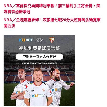
NBA／塞爾提克再闖總冠軍戰！前三輪對手主將全掛，美
媒看衰恐難爭冠
NBA／金塊連霸夢碎！灰狼搶七戰20分大逆轉淘汰衛冕軍
闖西決