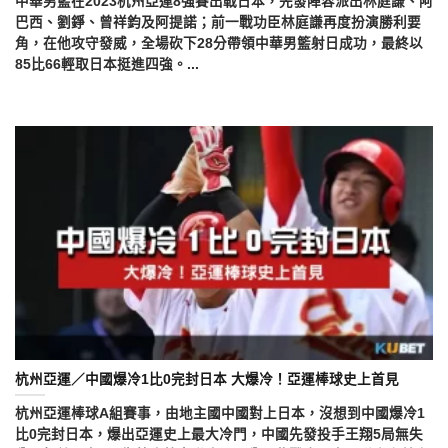
中華男籃在2023杭州亞運8強賽出戰日本，先發陣容派出林庭謙、阿
巴西、劉錚、曾祥鈞及阿提諾；前一戰功臣林庭謙再度扮演勝利要
角，在他攻守發威，全場砍下28分帶領中華男籃射日成功，最終以
85比66輕取日本挺進四強。...
杭州亞運／中國爆冷1比0完封日本 大爆冷！亞運棒球史上首見
杭州亞運棒球A組賽事，由地主國中國對上日本，沒想到中國爆冷1
比0完封日本，爆出亞運史上最大冷門，中國先發投手王翔5局無失