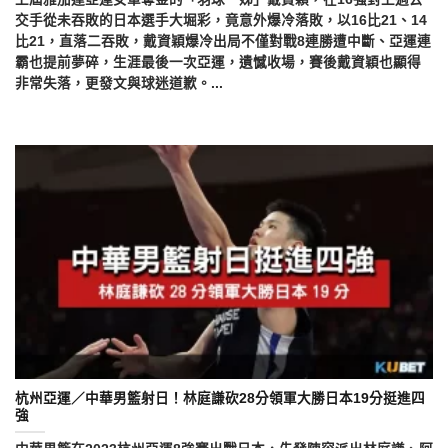
交手從未吞敗的日本選手大堀彩，竟意外爆冷落敗，以16比21、14
比21，直落二吞敗，戴資穎爆冷出局不僅對戰8連勝遭中斷、亞運連
霸也提前夢碎，生涯最後一次亞運，遺憾收場，賽後戴資穎也顯得
非常失落，更發文與球迷道歉。...
杭州亞運／中華男籃射日！林庭謙砍28分領軍大勝日本19分挺進四
強