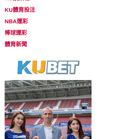
KU體育投注
NBA運彩
棒球運彩
體育新聞