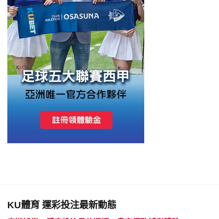
KU體育 運彩投注最新動態