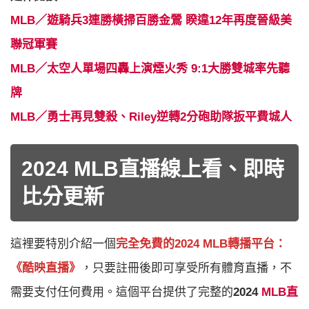
MLB／遊騎兵3連勝橫掃百勝金鶯 睽違12年再度晉級美
聯冠軍賽
MLB／太空人單場四轟上演煙火秀 9:1大勝雙城率先聽
牌
MLB／勇士再見雙殺、Riley逆轉2分砲助隊扳平費城人
2024 MLB直播線上看、即時
比分更新
這裡要特別介紹一個
完全免費的2024 MLB轉播平台：
《酷映直播》
，只要註冊後即可享受所有體育直播，不
需要支付任何費用。這個平台提供了完整的
2024
MLB直