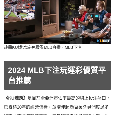
註冊KU娛樂城-免費看MLB直播、MLB下注
2024 MLB下注玩運彩優質平
台推薦
《KU體育》
是目前全亞洲市佔率最高的線上投注盤口，
已累積20年的經營信譽，並陪伴超過百萬會員們度過多