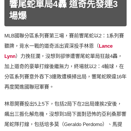
響尾蛇單局4轟 道奇先發連3
場爆
MLB國聯分區系列賽第三場，賽前響尾蛇以2：1系列賽
聽牌，背水一戰的道奇派出資深投手林恩（
Lance
Lynn
）力挽狂瀾，沒想到卻慘遭響尾蛇單局狂敲4轟，
加上道奇的豪華打線後繼無力，終場就以2：4輸球，在
分區系列賽意外吞下3連敗遭橫掃出局，響尾蛇睽違16年
再度闖進國聯冠軍賽。
林恩開賽投出5上5下，包括2局下在2出局連挨2安後，
飆出三振化解危機，沒想到3局下面對恐怖的亞利桑那響
尾蛇隊打線，包括培多莫（Geraldo Perdomo）、馬提