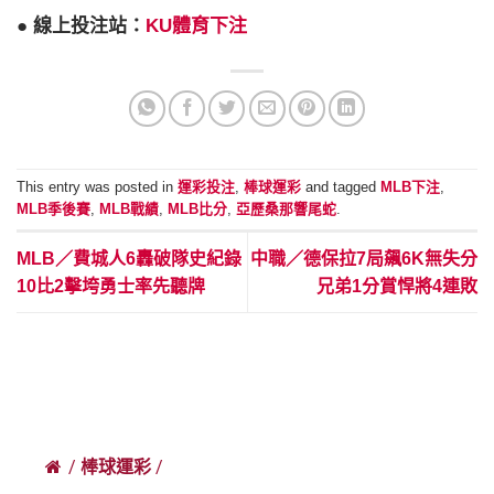
● 線上投注站：
KU體育下注
This entry was posted in
運彩投注
,
棒球運彩
and tagged
MLB下注
,
MLB季後賽
,
MLB戰績
,
MLB比分
,
亞歷桑那響尾蛇
.
MLB／費城人6轟破隊史紀錄
中職／德保拉7局飆6K無失分
10比2擊垮勇士率先聽牌
兄弟1分賞悍將4連敗
/
棒球運彩
/