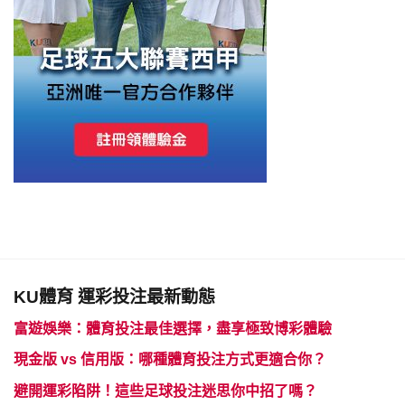
KU體育 運彩投注最新動態
富遊娛樂：體育投注最佳選擇，盡享極致博彩體驗
現金版 vs 信用版：哪種體育投注方式更適合你？
避開運彩陷阱！這些足球投注迷思你中招了嗎？