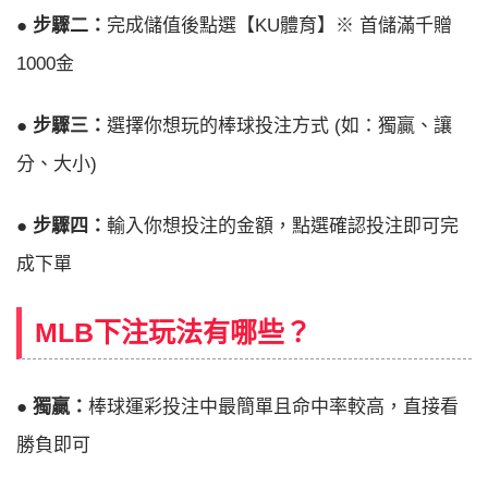
● 步驟二：
完成儲值後點選【KU體育】※ 首儲滿千贈
1000金
● 步驟三：
選擇你想玩的棒球投注方式 (如：獨贏、讓
分、大小)
● 步驟四：
輸入你想投注的金額，點選確認投注即可完
成下單
MLB下注玩法有哪些？
● 獨贏：
棒球運彩投注中最簡單且命中率較高，直接看
勝負即可