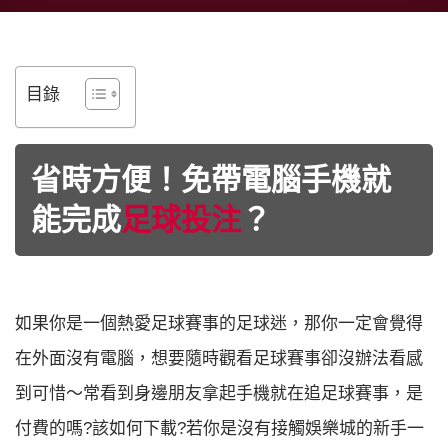
目錄
省時方便！免帶電腦手機就
能完成
足球投注
？
如果你是一個熱愛足球賽事的足球迷，那你一定會覺得
在外面沒有電腦，想要隨時觀看足球賽事卻沒辦法看感
到可惜～常看到身邊朋友拿起手機就在追足球賽事，是
付費的嗎?該如何下載?若你是沒有接觸娛樂城的新手一