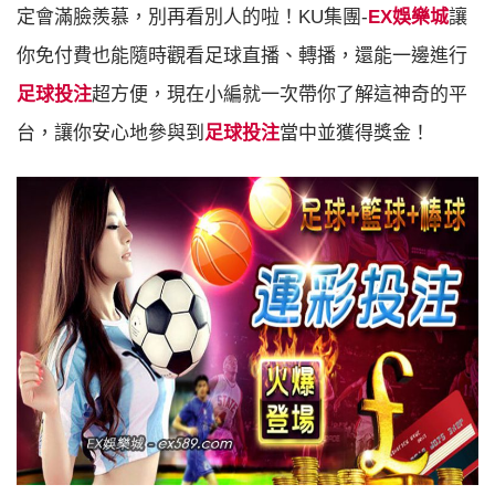
定會滿臉羨慕，別再看別人的啦！KU集團-
EX娛樂城
讓
你免付費也能隨時觀看足球直播、轉播，還能一邊進行
足球投注
超方便，現在小編就一次帶你了解這神奇的平
台，讓你安心地參與到
足球投注
當中並獲得獎金！