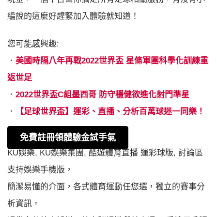
編說的這麼好趕緊加入體驗就知道！
您可能感興趣:
．
美國時隔八年再戰2022世界盃 星條軍團科學化訓練重
返世足
．
2022世界盃C組墨西哥 防守穩健欲進化射門準星
．
【足球世界盃】運彩、直播、分析百萬球迷一同樂！
免費註冊領體驗金試手氣
KU娛樂, KU娛樂集團, 酷遊體育直播 運彩球版, 討論區
支持娛樂手機版，
簡潔易懂的介面，各式體育運動任您選，獨立的賽事分
析資訊。