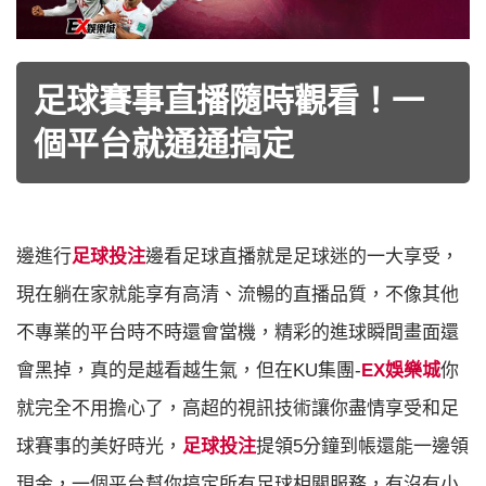
足球賽事直播隨時觀看！一
個平台就通通搞定
邊進行
足球投注
邊看足球直播就是足球迷的一大享受，
現在躺在家就能享有高清、流暢的直播品質，不像其他
不專業的平台時不時還會當機，精彩的進球瞬間畫面還
會黑掉，真的是越看越生氣，但在KU集團-
EX娛樂城
你
就完全不用擔心了，高超的視訊技術讓你盡情享受和足
球賽事的美好時光，
足球投注
提領5分鐘到帳還能一邊領
現金，一個平台幫你搞定所有足球相關服務，有沒有小