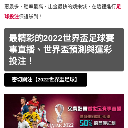
惠最多、賠率最高、出金最快的娛樂城，在這裡進行
足
球投注
保證賺到！
最精彩的2022世界盃足球賽
事直播、世界盃預測與運彩
投注！
密切關注【2022世界盃足球】