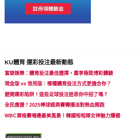
KU體育 運彩投注最新動態
富遊娛樂：體育投注最佳選擇，盡享極致博彩體驗
現金版 vs 信用版：哪種體育投注方式更適合你？
避開運彩陷阱！這些足球投注迷思你中招了嗎？
全民應援！2025棒球經典賽轉播派對熱血開跑
WBC資格賽場邊最美風景！韓國啦啦隊女神魅力爆棚