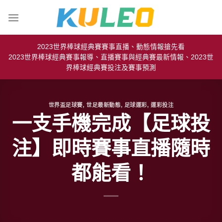
Skip
to
content
2023世界棒球經典賽賽事直播、動態情報搶先看
2023世界棒球經典賽事報導、直播賽事與經典賽最新情報、2023世
界棒球經典賽投注及賽事預測
世界盃足球賽
,
世足最新動態
,
足球運彩
,
運彩投注
一支手機完成【足球投
注】即時賽事直播隨時
都能看！