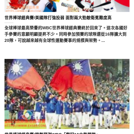
世界棒球經典賽/美國隊打強投弱 面對兩大勁敵衛冕難度高
全球棒球最高榮譽的WBC世界棒球經典賽終於回來了。這次各國好
手參賽的意願明顯提昇不少。同時參加預賽的球隊還從16隊擴大到
20隊，可說越來越有全球性運動賽事的規模與架勢。...