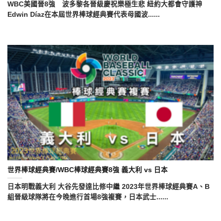
WBC美國晉8強 波多黎各晉級慶祝樂極生悲 紐約大都會守護神
Edwin Díaz在本屆世界棒球經典賽代表母國波......
世界棒球經典賽/WBC棒球經典賽8強 義大利 vs 日本
日本明戰義大利 大谷先發達比修中繼 2023年世界棒球經典賽A、B
組晉級球隊將在今晚進行首場8強複賽，日本武士......