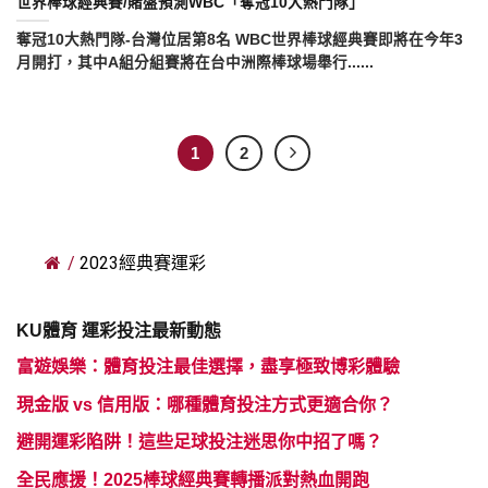
世界棒球經典賽/賭盤預測WBC「奪冠10大熱門隊」
奪冠10大熱門隊-台灣位居第8名 WBC世界棒球經典賽即將在今年3
月開打，其中A組分組賽將在台中洲際棒球場舉行......
1
2
/
2023經典賽運彩
KU體育 運彩投注最新動態
富遊娛樂：體育投注最佳選擇，盡享極致博彩體驗
現金版 vs 信用版：哪種體育投注方式更適合你？
避開運彩陷阱！這些足球投注迷思你中招了嗎？
全民應援！2025棒球經典賽轉播派對熱血開跑