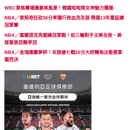
WBC資格賽場邊最美風景！韓國啦啦隊女神魅力爆棚
NBA／東契奇狂砍36分率獨行俠血洗灰狼 暌違13年重返總
冠軍賽
NBA／塞爾提克再闖總冠軍戰！前三輪對手主將全掛，美
媒看衰恐難爭冠
NBA／金塊連霸夢碎！灰狼搶七戰20分大逆轉淘汰衛冕軍
闖西決